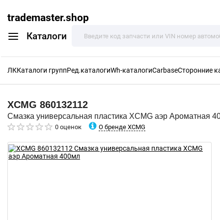
trademaster.shop
Каталоги
ЛК
Каталоги групп
Ред.каталоги
Wh-каталоги
Carbase
Сторонние к
XCMG
860132112
Смазка универсальная пластика XCMG аэр Ароматная 4
О бренде XCMG
0 оценок