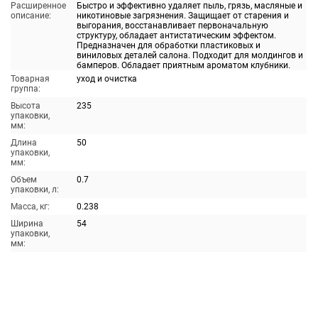
Расширенное
Быстро и эффективно удаляет пыль, грязь, масляные и
описание:
никотиновые загрязнения. Защищает от старения и
выгорания, восстанавливает первоначальную
структуру, обладает антистатическим эффектом.
Предназначен для обработки пластиковых и
виниловых деталей салона. Подходит для молдингов и
бамперов. Обладает приятным ароматом клубники.
Товарная
уход и очистка
группа:
Высота
235
упаковки,
мм:
Длина
50
упаковки,
мм:
Объем
0.7
упаковки, л:
Масса, кг:
0.238
Ширина
54
упаковки,
мм: