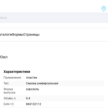
аталоги
Формы
Страницы
00мл
Характеристики
Применение:
пластик
Тип:
Смазка универсальная
Форма
аэрозоль
выпуска:
Объём, л:
0.4
EAN-13:
860132112