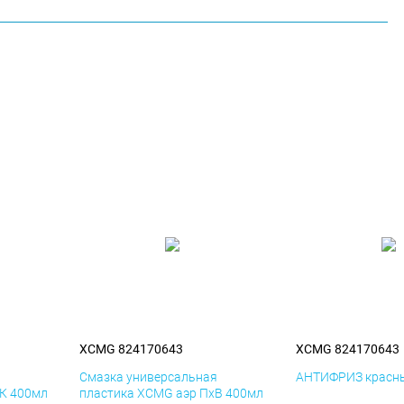
XCMG 824170643
XCMG 824170643
я
Смазка универсальная
АНТИФРИЗ красны
К 400мл
пластика XCMG аэр ПхВ 400мл