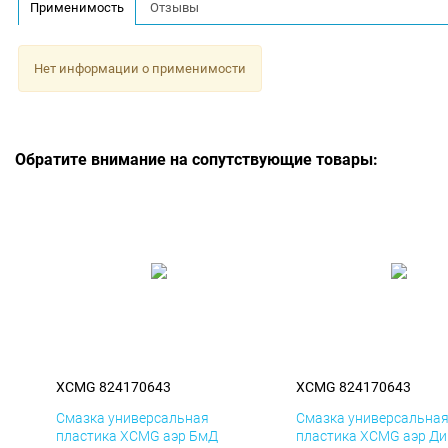
Применимость
Отзывы
Нет информации о применимости
Обратите внимание на сопутствующие товары:
XCMG 824170643
XCMG 824170643
Смазка универсальная
Смазка универсальна
пластика XCMG аэр БмД
пластика XCMG аэр Ди