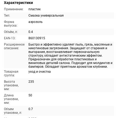
Характеристики
Применение:
пластик
Тип:
Смазка универсальная
Форма
аэрозоль
выпуска:
Объём, л:
0.4
EAN-13:
860130915
Расширенное
Быстро и эффективно удаляет пыль, грязь, масляные и
описание:
никотиновые загрязнения. Защищает от старения и
выгорания, восстанавливает первоначальную
структуру, обладает антистатическим эффектом.
Предназначен для обработки пластиковых и
виниловых деталей салона. Подходит для молдингов и
бамперов. Обладает приятным ароматом клубники.
Товарная
уход и очистка
группа:
Высота
235
упаковки,
мм:
Длина
50
упаковки,
мм:
Объем
0.7
упаковки, л: