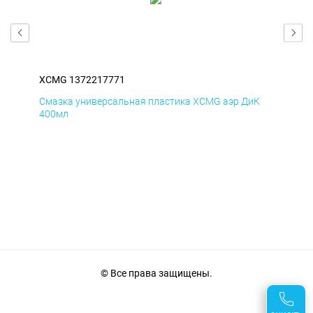
XCMG 1372217771
XC
Д
Смазка универсальная пластика XCMG аэр ДиК
Сма
400мл
40
© Все права защищены.