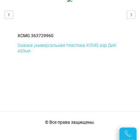
XCMG 363729960
XC
Д
Смазка универсальная пластика XCMG аэр ДиК
Сма
400мл
40
© Все права защищены.