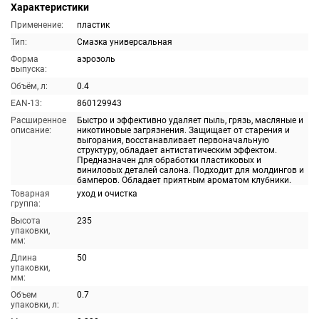
Характеристики
Применение:
пластик
Тип:
Смазка универсальная
Форма
аэрозоль
выпуска:
Объём, л:
0.4
EAN-13:
860129943
Расширенное
Быстро и эффективно удаляет пыль, грязь, масляные и
описание:
никотиновые загрязнения. Защищает от старения и
выгорания, восстанавливает первоначальную
структуру, обладает антистатическим эффектом.
Предназначен для обработки пластиковых и
виниловых деталей салона. Подходит для молдингов и
бамперов. Обладает приятным ароматом клубники.
Товарная
уход и очистка
группа:
Высота
235
упаковки,
мм:
Длина
50
упаковки,
мм:
Объем
0.7
упаковки, л: