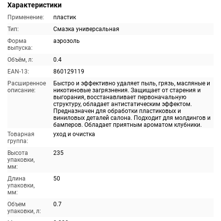
Характеристики
Применение:
пластик
Тип:
Смазка универсальная
Форма
аэрозоль
выпуска:
Объём, л:
0.4
EAN-13:
860129119
Расширенное
Быстро и эффективно удаляет пыль, грязь, масляные и
описание:
никотиновые загрязнения. Защищает от старения и
выгорания, восстанавливает первоначальную
структуру, обладает антистатическим эффектом.
Предназначен для обработки пластиковых и
виниловых деталей салона. Подходит для молдингов и
бамперов. Обладает приятным ароматом клубники.
Товарная
уход и очистка
группа:
Высота
235
упаковки,
мм:
Длина
50
упаковки,
мм:
Объем
0.7
упаковки, л: