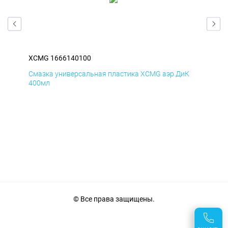
XCMG 1666140100
XC
Д
Смазка универсальная пластика XCMG аэр ДиК
Сма
400мл
40
© Все права защищены.