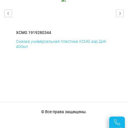
XCMG 1919280344
XC
Д
Смазка универсальная пластика XCMG аэр ДиК
Сма
400мл
40
© Все права защищены.