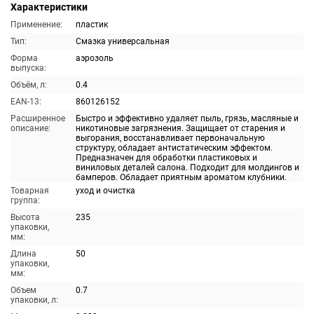
Характеристики
Применение:
пластик
Тип:
Смазка универсальная
Форма
аэрозоль
выпуска:
Объём, л:
0.4
EAN-13:
860126152
Расширенное
Быстро и эффективно удаляет пыль, грязь, масляные и
описание:
никотиновые загрязнения. Защищает от старения и
выгорания, восстанавливает первоначальную
структуру, обладает антистатическим эффектом.
Предназначен для обработки пластиковых и
виниловых деталей салона. Подходит для молдингов и
бамперов. Обладает приятным ароматом клубники.
Товарная
уход и очистка
группа:
Высота
235
упаковки,
мм:
Длина
50
упаковки,
мм:
Объем
0.7
упаковки, л: