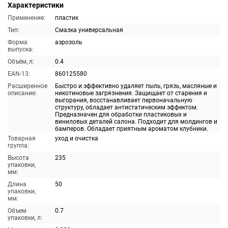
Характеристики
Применение:
пластик
Тип:
Смазка универсальная
Форма
аэрозоль
выпуска:
Объём, л:
0.4
EAN-13:
860125580
Расширенное
Быстро и эффективно удаляет пыль, грязь, масляные и
описание:
никотиновые загрязнения. Защищает от старения и
выгорания, восстанавливает первоначальную
структуру, обладает антистатическим эффектом.
Предназначен для обработки пластиковых и
виниловых деталей салона. Подходит для молдингов и
бамперов. Обладает приятным ароматом клубники.
Товарная
уход и очистка
группа:
Высота
235
упаковки,
мм:
Длина
50
упаковки,
мм:
Объем
0.7
упаковки, л: