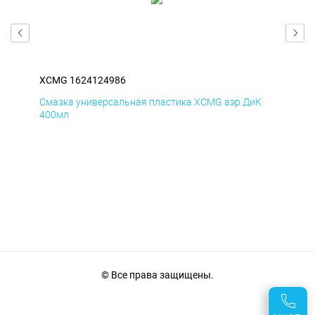
XCMG 1624124986
XC
Д
Смазка универсальная пластика XCMG аэр ДиК
Сма
400мл
40
© Все права защищены.