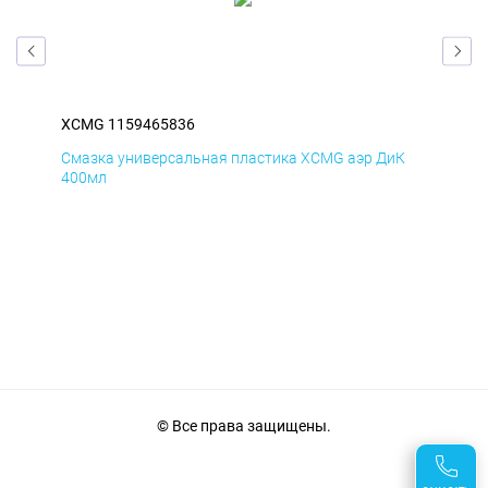
XCMG 1159465836
XC
Д
Смазка универсальная пластика XCMG аэр ДиК
Сма
400мл
40
© Все права защищены.