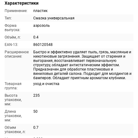
Характеристики
Применение:
пластик
Тип:
Смазка универсальная
Форма
аэрозоль
выпуска:
Объём, л:
0.4
EAN-13:
860120548
Расширенное
Быстро и эффективно удаляет пыль, грязь, масляные и
описание:
никотиновые загрязнения. Защищает от старения и
выгорания, восстанавливает первоначальную
структуру, обладает антистатическим эффектом.
Предназначен для обработки пластиковых и
виниловых деталей салона. Подходит для молдингов и
бамперов. Обладает приятным ароматом клубники.
Товарная
уход и очистка
группа:
Высота
235
упаковки,
мм:
Длина
50
упаковки,
мм:
Объем
0.7
упаковки, л: