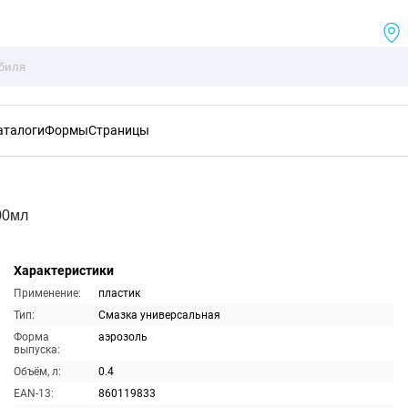
аталоги
Формы
Страницы
00мл
Характеристики
Применение:
пластик
Тип:
Смазка универсальная
Форма
аэрозоль
выпуска:
Объём, л:
0.4
EAN-13:
860119833