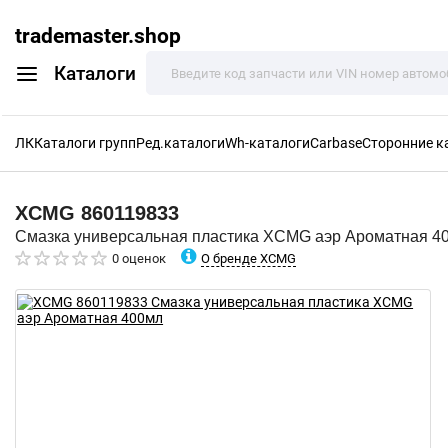
trademaster.shop
Каталоги
ЛК
Каталоги групп
Ред.каталоги
Wh-каталоги
Carbase
Сторонние к
XCMG
860119833
Смазка универсальная пластика XCMG аэр Ароматная 4
О бренде XCMG
0 оценок