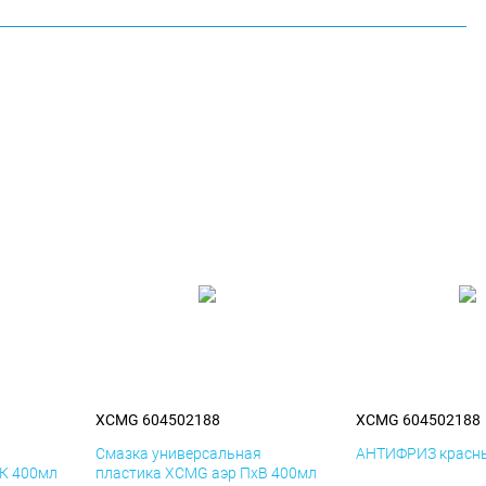
XCMG 604502188
XCMG 604502188
я
Смазка универсальная
АНТИФРИЗ красны
К 400мл
пластика XCMG аэр ПхВ 400мл