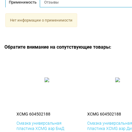
Применимость
Отзывы
Нет информации о применимости
Обратите внимание на сопутствующие товары:
XCMG 604502188
XCMG 604502188
Смазка универсальная
Смазка универсальна
пластика XCMG аэр БмД
пластика XCMG аэр Ди