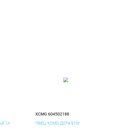
XCMG 604502188
й 1л.
ПВЕЦ XCMG ДОТ4 910г