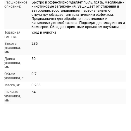
Расширенное
Быстро и эффективно удаляет пыль, грязь, масляные и
описание:
никотиновые загрязнения. Защищает от старения и
выгорания, восстанавливает первоначальную
структуру, обладает антистатическим эффектом.
Предназначен для обработки пластиковых и
виниловых деталей салона. Подходит для молдингов и
бамперов. Обладает приятным ароматом клубники.
Товарная
уход и очистка
группа:
Высота
235
упаковки,
мм:
Длина
50
упаковки,
мм:
Объем
0.7
упаковки, л:
Масса, кг:
0.238
Ширина
54
упаковки,
мм: