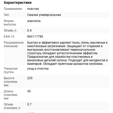
Характеристики
Применение:
пластик
Тип:
Смазка универсальная
Форма
аэрозоль
выпуска:
Объём, л:
0.4
EAN-13:
860117780
Расширенное
Быстро и эффективно удаляет пыль, грязь, масляные и
описание:
никотиновые загрязнения. Защищает от старения и
выгорания, восстанавливает первоначальную
структуру, обладает антистатическим эффектом.
Предназначен для обработки пластиковых и
виниловых деталей салона. Подходит для молдингов и
бамперов. Обладает приятным ароматом клубники.
Товарная
уход и очистка
группа:
Высота
235
упаковки,
мм:
Длина
50
упаковки,
мм:
Объем
0.7
упаковки, л: