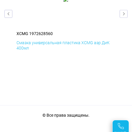
XCMG 1972628560
XC
Д
Смазка универсальная пластика XCMG аэр ДиК
Сма
400мл
40
© Все права защищены.