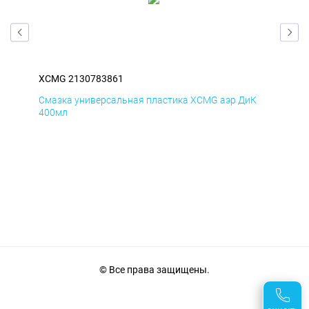
XCMG 2130783861
XC
Д
Смазка универсальная пластика XCMG аэр ДиК
Сма
400мл
40
© Все права защищены.