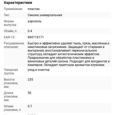
Характеристики
Применение:
пластик
Тип:
Смазка универсальная
Форма
аэрозоль
выпуска:
Объём, л:
0.4
EAN-13:
860116171
Расширенное
Быстро и эффективно удаляет пыль, грязь, масляные и
описание:
никотиновые загрязнения. Защищает от старения и
выгорания, восстанавливает первоначальную
структуру, обладает антистатическим эффектом.
Предназначен для обработки пластиковых и
виниловых деталей салона. Подходит для молдингов и
бамперов. Обладает приятным ароматом клубники.
Товарная
уход и очистка
группа:
Высота
235
упаковки,
мм:
Длина
50
упаковки,
мм:
Объем
0.7
упаковки, л: