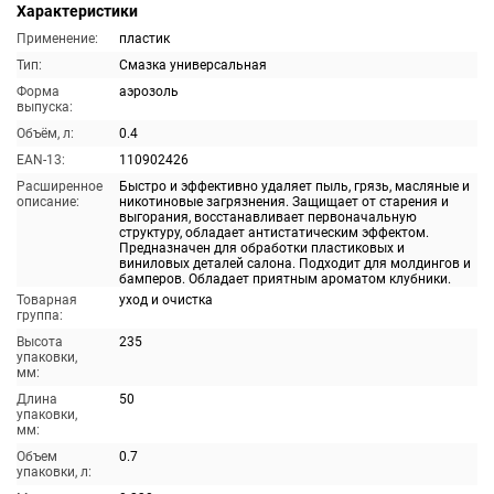
Характеристики
Применение:
пластик
Тип:
Смазка универсальная
Форма
аэрозоль
выпуска:
Объём, л:
0.4
EAN-13:
110902426
Расширенное
Быстро и эффективно удаляет пыль, грязь, масляные и
описание:
никотиновые загрязнения. Защищает от старения и
выгорания, восстанавливает первоначальную
структуру, обладает антистатическим эффектом.
Предназначен для обработки пластиковых и
виниловых деталей салона. Подходит для молдингов и
бамперов. Обладает приятным ароматом клубники.
Товарная
уход и очистка
группа:
Высота
235
упаковки,
мм:
Длина
50
упаковки,
мм:
Объем
0.7
упаковки, л: