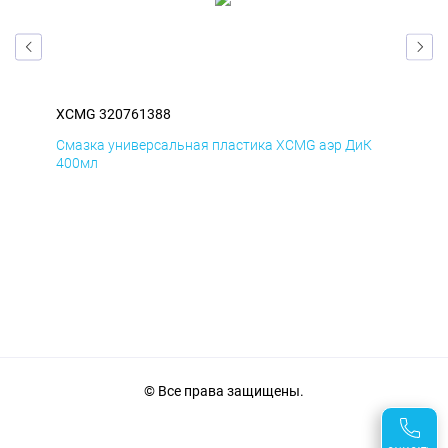
XCMG 320761388
XC
Д
Смазка универсальная пластика XCMG аэр ДиК
Сма
400мл
40
© Все права защищены.